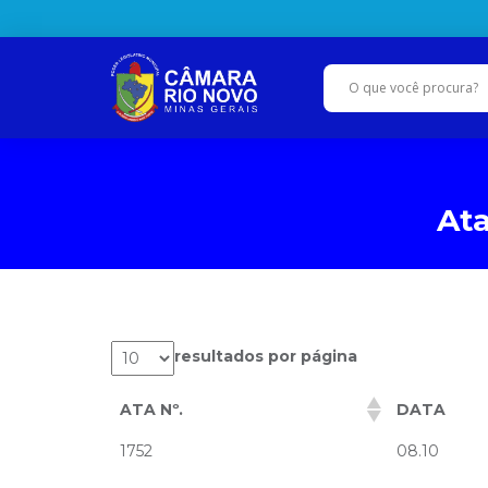
Ata
resultados por página
ATA Nº.
DATA
1752
08.10