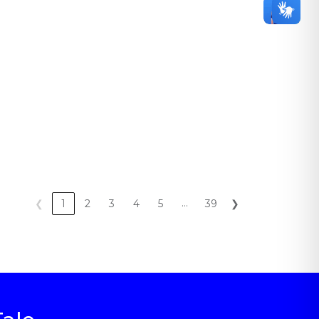
…
❮
1
2
3
4
5
39
❯